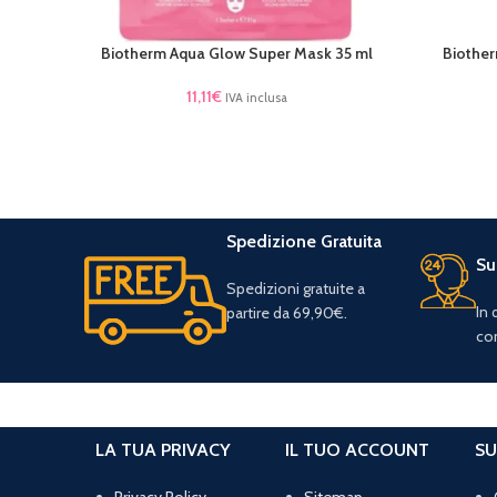
Biotherm Aqua Glow Super Mask 35 ml
Biother
AGGIUNGI AL CARRELLO
LEGGI TU
11,11
€
IVA inclusa
Spedizione Gratuita
Su
Spedizioni gratuite a
In
partire da 69,90€.
con
LA TUA PRIVACY
IL TUO ACCOUNT
SU
Privacy Policy
Sitemap