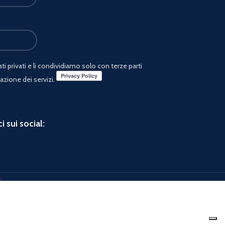
i privati e li condividiamo solo con terze parti
azione dei servizi.
i sui social:
e
.