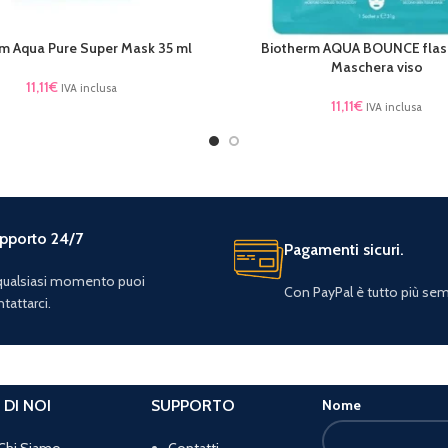
m Aqua Pure Super Mask 35 ml
Biotherm AQUA BOUNCE flas
TTO
LEGGI TUTTO
Maschera viso
11,11
€
IVA inclusa
11,11
€
IVA inclusa
pporto 24/7
Pagamenti sicuri.
 qualsiasi momento puoi
Con PayPal è tutto più sem
tattarci.
 DI NOI
SUPPORTO
Nome
Chi Siamo
Contatti