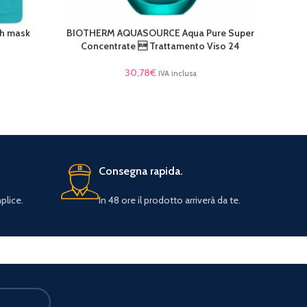
h mask
BIOTHERM AQUASOURCE Aqua Pure Super
LEGGI TUTTO
Concentrate  Trattamento Viso 24
30,78
€
IVA inclusa
Consegna rapida.
plice.
In 48 ore il prodotto arriverà da te.