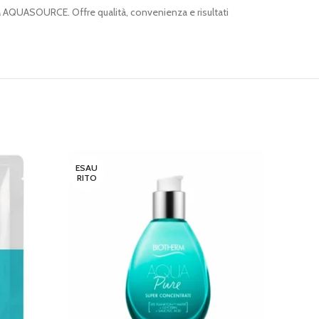
AQUASOURCE. Offre qualità, convenienza e risultati
ESAU
ESAU
RITO
RITO
BIO
LEGGI 
Total