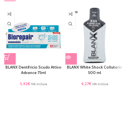
ESAURI
TO
BLANX Dentifricio Scudo Attivo
BLANX White Shock Collutorio
Advance 75ml
500 ml
5,42
€
4,27
€
IVA inclusa
IVA inclusa