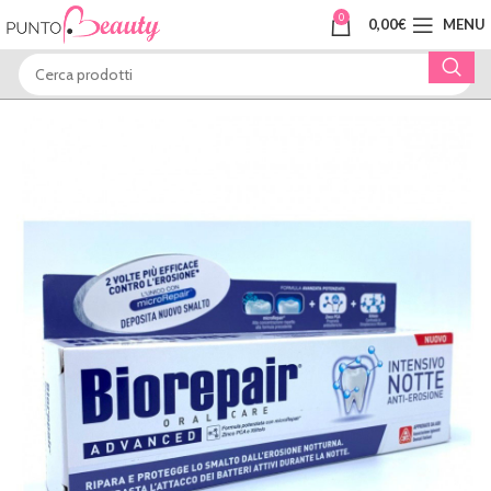
0
0,00
€
MENU