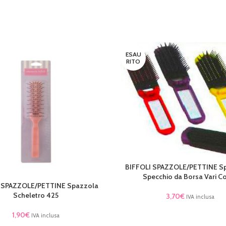
ESAU
RITO
BIFFOLI SPAZZOLE/PETTINE Sp
LEGGI TUTTO
Specchio da Borsa Vari Co
 SPAZZOLE/PETTINE Spazzola
TTO
Scheletro 425
3,70
€
IVA inclusa
1,90
€
IVA inclusa