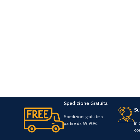
Spedizione Gratuita
Su
Spedizioni gratuite a
In
partire da 69,90€.
con