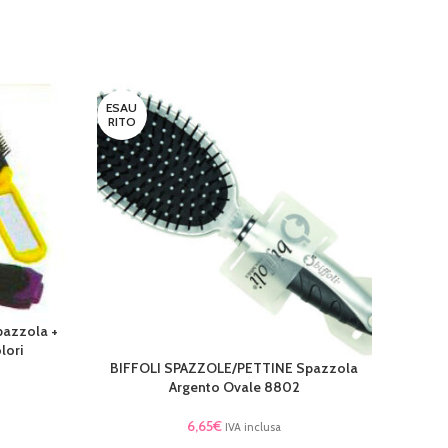
ESAU
ESAU
RITO
RITO
BIFFOL
LEGGI 
azzola +
lori
BIFFOLI SPAZZOLE/PETTINE Spazzola
LEGGI TUTTO
Argento Ovale 8802
6,65
€
IVA inclusa