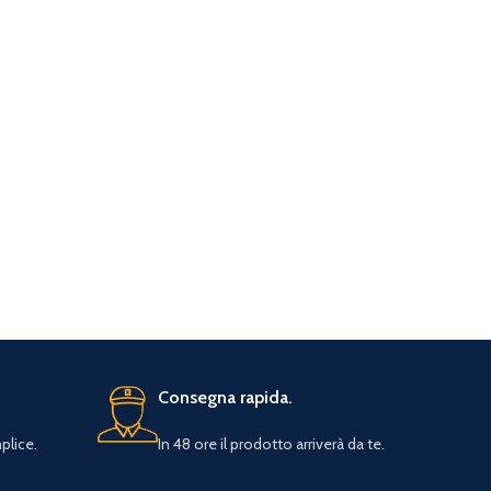
Consegna rapida.
plice.
In 48 ore il prodotto arriverà da te.