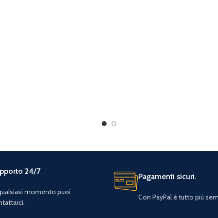
pporto 24/7
Pagamenti sicuri.
 qualsiasi momento puoi
Con PayPal è tutto più sem
tattarci.