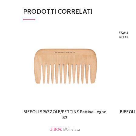
PRODOTTI CORRELATI
ESAU
RITO
BIFFOLI SPAZZOLE/PETTINE Pettine Legno
BIFFOLI
AGGIUNGI AL CARRELLO
LEGGI TU
82
3,80
€
IVA inclusa