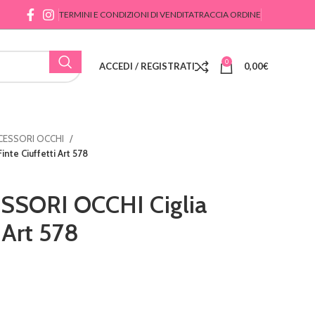
TERMINI E CONDIZIONI DI VENDITA
TRACCIA ORDINE
0
ACCEDI / REGISTRATI
0,00
€
CCESSORI OCCHI
nte Ciuffetti Art 578
SSORI OCCHI Ciglia
i Art 578