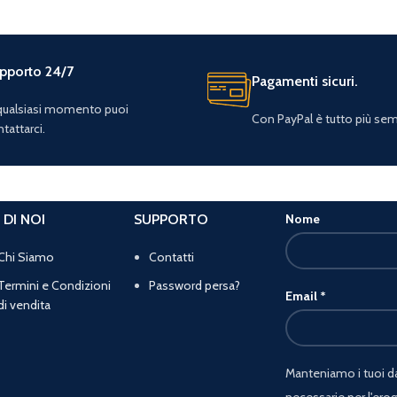
pporto 24/7
Pagamenti sicuri.
 qualsiasi momento puoi
Con PayPal è tutto più sem
tattarci.
 DI NOI
SUPPORTO
Nome
Chi Siamo
Contatti
Termini e Condizioni
Password persa?
Email
*
di vendita
Manteniamo i tuoi dat
necessarie per l'erog