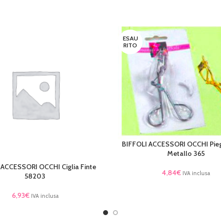
ESAU
RITO
BIFFOLI ACCESSORI OCCHI Piega
LEGGI TUTTO
Metallo 365
 ACCESSORI OCCHI Ciglia Finte
TTO
4,84
€
IVA inclusa
58203
6,93
€
IVA inclusa