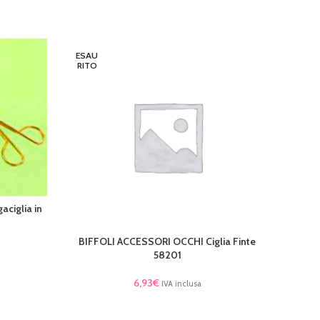
ESAU
ESAU
RITO
RITO
ciglia in
BIFFOLI ACCESSORI OCCHI Ciglia Finte
BIFF
LEGGI TUTTO
LEGGI 
58201
6,93
€
IVA inclusa