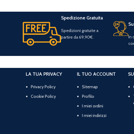
Spedizione Gratuita
Su
Spedizioni gratuite a
In
partire da 69,90€.
con
LA TUA PRIVACY
IL TUO ACCOUNT
SU
Privacy Policy
Sitemap
Cookie Policy
Profilo
I miei ordini
I miei indirizzi